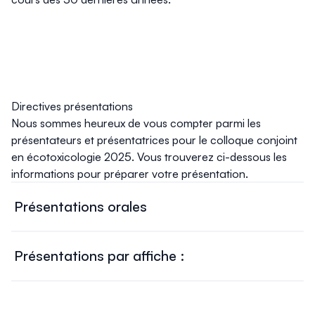
Directives présentations
Nous sommes heureux de vous compter parmi les
présentateurs et présentatrices pour le colloque conjoint
en écotoxicologie 2025. Vous trouverez ci-dessous les
informations pour préparer votre présentation.
Présentations orales
Informations sur les présentations :
Les présentations orales ont une durée de 12 minutes,
Présentations par affiche :
suivie de 3 minutes de questions du public.
Les affiches seront présentées durant la journée et lors
Les présentations pourront être faites en français ou en
des sessions dédiées le
mardi 10 juin
.
anglais.
Nous vous invitons à installer votre affiche sur le