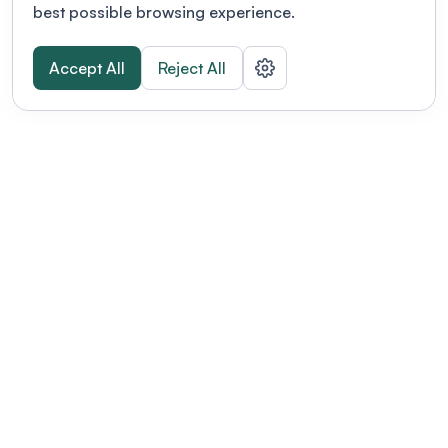
best possible browsing experience.
Accept All
Reject All
POWERED BY
Organizing a conference? Try the
modern platform built for
academics.
Learn more