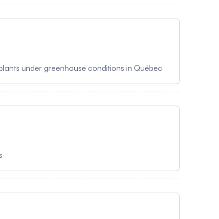
l
o plants under greenhouse conditions in Québec
s