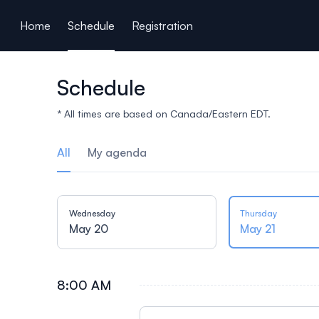
ain content
Home
Schedule
Registration
Schedule
* All times are based on Canada/Eastern EDT.
All
My agenda
Wednesday
Thursday
May 20
May 21
8:00 AM