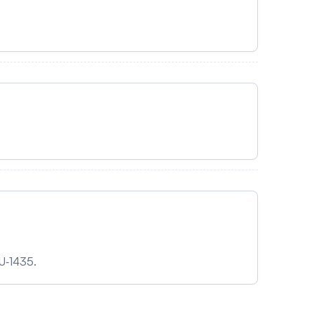
U‑1435.