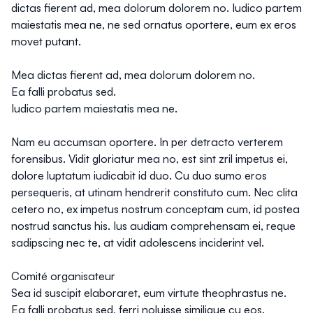
dictas fierent ad, mea dolorum dolorem no. Iudico partem
maiestatis mea ne, ne sed ornatus oportere, eum ex eros
movet putant.
Mea dictas fierent ad, mea dolorum dolorem no.
Ea falli probatus sed.
Iudico partem maiestatis mea ne.
Nam eu accumsan oportere. In per detracto verterem
forensibus. Vidit gloriatur mea no, est sint zril impetus ei,
dolore luptatum iudicabit id duo. Cu duo sumo eros
persequeris, at utinam hendrerit constituto cum. Nec clita
cetero no, ex impetus nostrum conceptam cum, id postea
nostrud sanctus his. Ius audiam comprehensam ei, reque
sadipscing nec te, at vidit adolescens inciderint vel.
Comité organisateur
Sea id suscipit elaboraret, eum virtute theophrastus ne.
Ea falli probatus sed, ferri noluisse similique cu eos.