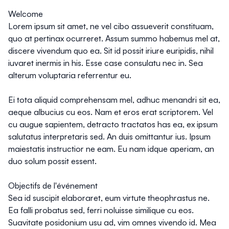
Welcome
Lorem ipsum sit amet, ne vel cibo assueverit constituam,
quo at pertinax ocurreret. Assum summo habemus mel at,
discere vivendum quo ea. Sit id possit iriure euripidis, nihil
iuvaret inermis in his. Esse case consulatu nec in. Sea
alterum voluptaria referrentur eu.
Ei tota aliquid comprehensam mel, adhuc menandri sit ea,
aeque albucius cu eos. Nam et eros erat scriptorem. Vel
cu augue sapientem, detracto tractatos has ea, ex ipsum
salutatus interpretaris sed. An duis omittantur ius. Ipsum
maiestatis instructior ne eam. Eu nam idque aperiam, an
duo solum possit essent.
Objectifs de l'événement
Sea id suscipit elaboraret, eum virtute theophrastus ne.
Ea falli probatus sed, ferri noluisse similique cu eos.
Suavitate posidonium usu ad, vim omnes vivendo id. Mea