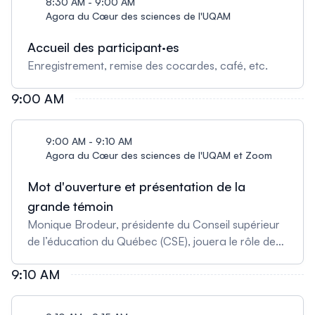
8:30 AM - 9:00 AM
Agora du Cœur des sciences de l'UQAM
Accueil des participant·es
Enregistrement, remise des cocardes, café, etc.
9:00 AM
9:00 AM - 9:10 AM
Agora du Cœur des sciences de l'UQAM et Zoom
Mot d'ouverture et présentation de la
grande témoin
Monique Brodeur, présidente du Conseil supérieur
de l’éducation du Québec (CSE), jouera le rôle de
grande témoin de cette journée interordre sur l’IA
9:10 AM
en éducation. Elle conclura notre événement en
partageant ses observations et ses réflexions sur
les défis et les opportunités de l’IA générative en