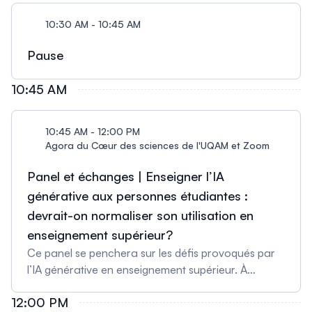
de mieux comprendre les outils basés sur l'IA
10:30 AM - 10:45 AM
générative pour mieux les faire comprendre aux
personnes étudiantes. Posant les bases communes
Pause
nécessaires aux travaux de la journée, cet
échange soulignera l’indispensable posture de
10:45 AM
questionnement propre aux pédagogues. Faut-il
intégrer ces outils à nos pratiques? Si oui, comment
10:45 AM - 12:00 PM
le faire de manière raisonnable? Fanny Joussemet,
Agora du Cœur des sciences de l'UQAM et Zoom
enseignante en sociologie au Cégep de Saint-
Laurent, a développé le cours transdisciplinaire IA
Panel et échanges | Enseigner l’IA
au quotidien et sa plateforme de ressources libres.
générative aux personnes étudiantes :
Depuis de nombreuses années, elle partage
devrait-on normaliser son utilisation en
également son temps comme enseignante au
Collège de Bois-de-Boulogne. Conseillère
enseignement supérieur?
pédagogique à l’Association québécoise de
Ce panel se penchera sur les défis provoqués par
pédagogie collégiale (AQPC), elle est responsable
l’IA générative en enseignement supérieur. À
des communautés de pratique virtuelle, y compris
travers des récits de pratiques et d’expériences, nos
celle dédiée à l’IA en enseignement. Elle a rédigé le
12:00 PM
personnes panelistes étudiantes et enseignantes