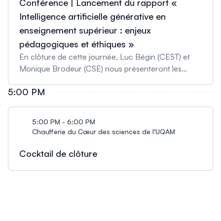
Conférence | Lancement du rapport «
sciences de l’éducation (2009-2019).
Intelligence artificielle générative en
enseignement supérieur : enjeux
pédagogiques et éthiques »
En clôture de cette journée, Luc Bégin (CEST) et
Monique Brodeur (CSE) nous présenteront les
principales recommandations issues du rapport du
5:00 PM
CSE et de la CEST sur les enjeux et les défis
pédagogiques et éthiques de l’IA générative en
enseignement supérieur. Dans les derniers mois, un
5:00 PM - 6:00 PM
comité mixte d’experts du Conseil supérieur de
Chaufferie du Cœur des sciences de l'UQAM
l’éducation (CSE) et de la Commission de l’éthique
en science et technologie (CEST) a mené des
Cocktail de clôture
travaux de réflexion, de consultation et d’analyse
autour de l’utilisation de IA générative en
enseignement supérieur. Luc Bégin est président de
la Commission de l’éthique en science et en
technologie (CEST), professeur titulaire à la Faculté