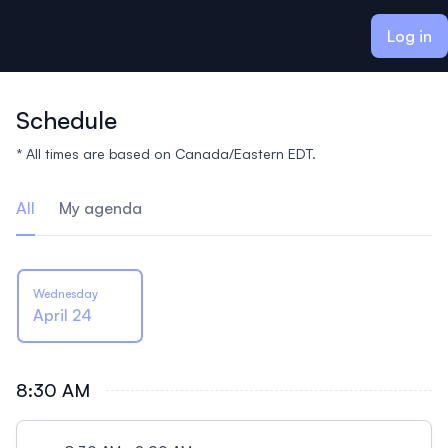
ain content
Log in
Schedule
* All times are based on Canada/Eastern EDT.
All
My agenda
Wednesday
April 24
8:30 AM