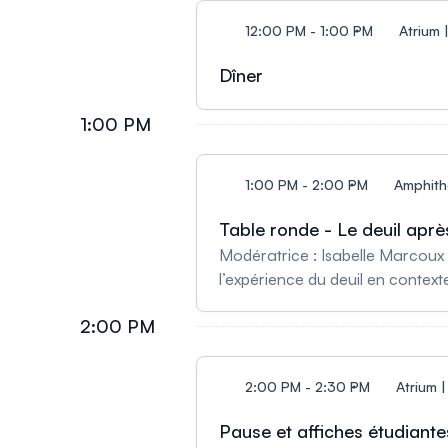
12:00 PM - 1:00 PM
Atrium 
Dîner
1:00 PM
1:00 PM - 2:00 PM
Amphithé
Table ronde - Le deuil ap
Modératrice : Isabelle Marcoux 
l’expérience du deuil en contexte
médicale à mourir et le deuil p
2:00 PM
personnes endeuillées en contex
2:00 PM - 2:30 PM
Atrium |
Pause et affiches étudiante