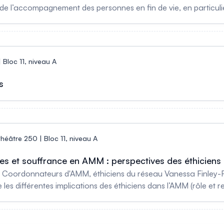
de l’accompagnement des personnes en fin de vie, en particulie
 qui valorisent la qualité d’écoute et de présence aux personnes
nnaître des signes de l’expression d’une situation qui demande
. Dons d'organes après AMM - Marie-José Clermont Objectifs : 1.
enjeux éthiques entourant cette procédure. Santé mentale - Cla
| Bloc 11, niveau A
les mentaux, celle de leurs proches et celle des soignants qui l
-SPMI. 3. Éviter de perpétuer la stigmatisation et la discrimin
s
héâtre 250 | Bloc 11, niveau A
ues et souffrance en AMM : perspectives des éthiciens
n Coordonnateurs d'AMM, éthiciens du réseau Vanessa Finley-
es différentes implications des éthiciens dans l’AMM (rôle et resp
e peuvent être interpellés dans l’AMM. 3. Identifier les sources