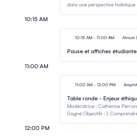
dans une perspective holistique 
Renforcer des pratiques de soins
10:15 AM
expérience spirituelle; 3. Reco
contexte de soins de fin de vie
après AMM. 2. Élaborer sur les 
10:15 AM - 11:00 AM
Atrium 
des personnes atteintes de troub
qui pourraient demander l’AMM-TM
Pause et affiches étudiante
11:00 AM
11:00 AM - 12:00 PM
Amphit
Table ronde - Enjeux éthiq
Modératrice : Catherine Perro
Gagné Objectifs : 1. Comprendre l
lesquelles les services en éthiqu
12:00 PM