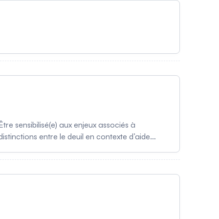
re sensibilisé(e) aux enjeux associés à
istinctions entre le deuil en contexte d’aide
ues à mettre en place pour mieux accompagner les