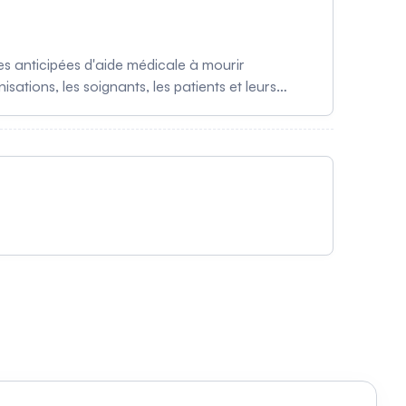
es anticipées d'aide médicale à mourir
tions, les soignants, les patients et leurs
es DAAMM au Québec.