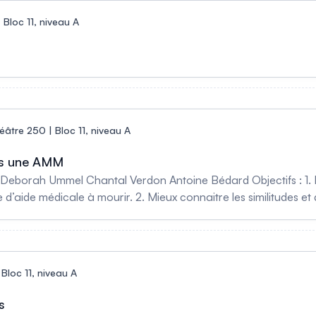
| Bloc 11, niveau A
âtre 250 | Bloc 11, niveau A
rès une AMM
Deborah Ummel Chantal Verdon Antoine Bédard Objectifs : 1. Êt
 d’aide médicale à mourir. 2. Mieux connaitre les similitudes et d
ar autre contexte de décès. 3. Réfléchir aux meilleures pratiq
te d'aide médicale à mourir.
 Bloc 11, niveau A
s