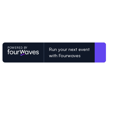
POWERED BY
Run your next event
with Fourwaves
POWERED BY
Organizing a conference? Try the mo
built for academics.