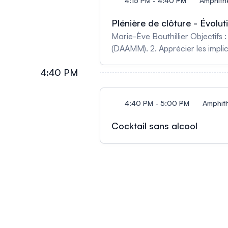
4:15 PM - 4:40 PM
Amphithé
Plénière de clôture - Évol
Marie-Ève Bouthillier Objectifs
(DAAMM). 2. Apprécier les impli
proches. 3. Explorer les différ
4:40 PM
4:40 PM - 5:00 PM
Amphith
Cocktail sans alcool