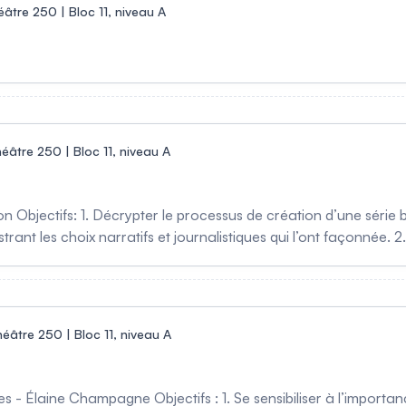
âtre 250 | Bloc 11, niveau A
éâtre 250 | Bloc 11, niveau A
n Objectifs: 1. Décrypter le processus de création d’une série
ustrant les choix narratifs et journalistiques qui l’ont façonnée.
ême que dans le traitement médiatique d’un sujet aussi sensible
ssentiels pour explorer et comprendre un enjeu encore en pl
éâtre 250 | Bloc 11, niveau A
es - Élaine Champagne Objectifs : 1. Se sensibiliser à l’importan