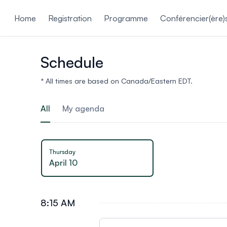
ain content
Home
Registration
Programme
Conférencier(ère)s 
Schedule
* All times are based on Canada/Eastern EDT.
All
My agenda
Thursday
April 10
8:15 AM