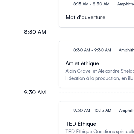
8:15 AM - 8:30 AM
Amphithé
Mot d'ouverture
8:30 AM
8:30 AM - 9:30 AM
Amphith
Art et éthique
Alain Gravel et Alexandre Sheldo
l’idéation à la production, en ill
dans la pratique de l’AMM elle-m
9:30 AM
du documentaire comme outils e
9:30 AM - 10:15 AM
Amphith
TED Éthique
TED Éthique Questions spirituell