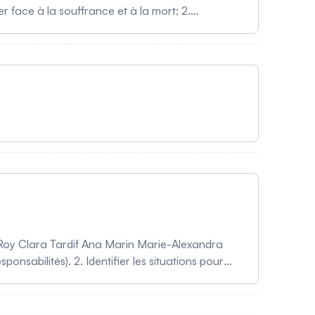
r face à la souffrance et à la mort; 2.
 en fin de vie pour soutenir l’expression de leur
 un accompagnement spirituel professionnel en
 Faire état de la situation du don d’organe
ire Gamache Objectifs : 1. Concevoir la réalité
es soutiennent. 2. Esquisser qui sont ces patients
ation par l'inclusion.
Roy Clara Tardif Ana Marin Marie-Alexandra
onsabilités). 2. Identifier les situations pour
 de malaises et les préoccupations des éthiciens.