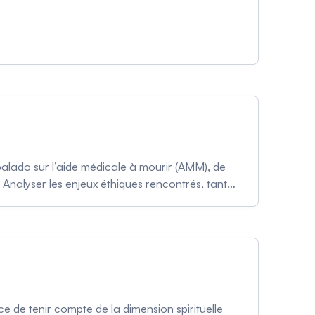
 balado sur l’aide médicale à mourir (AMM), de
 2. Analyser les enjeux éthiques rencontrés, tant
. 3. Montrer le rôle du journalisme d’enquête et
eine évolution comme l’AMM.
ce de tenir compte de la dimension spirituelle