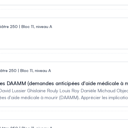
âtre 250 | Bloc 11, niveau A
tre 250 | Bloc 11, niveau A
ques DAAMM (demandes anticipées d'aide médicale à m
vid Lussier Ghislaine Rouly Louis Roy Danièle Michaud Objecti
ées d'aide médicale à mourir (DAAMM). Apprécier les implica
ants, les patients et leurs proches. Explorer les différentes imp