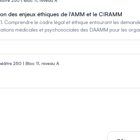
âtre 250 | Bloc 11, niveau A
ution des enjeux éthiques de l'AMM et le CIRAMM
 : 1. Comprendre le cadre légal et éthique entourant les demand
cations médicales et psychosociales des DAAMM pour les organisa
entes implications pour les éthiciens dans la mise en œuvre d
éâtre 250 | Bloc 11, niveau A