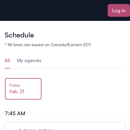
ain content
Log in
Schedule
* All times are based on Canada/Eastern EDT.
All
My agenda
Friday
Feb. 21
7:45 AM