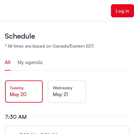
ain content
Log in
Schedule
* All times are based on Canada/Eastern EDT.
All
My agenda
Tuesday
Wednesday
May 20
May 21
7:30 AM