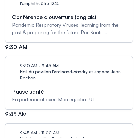
l'amphithéâtre 1245
Conférence d'ouverture (anglais)
Pandemic Respiratory Viruses: learning from the
past & preparing for the future Par Kanta
Subbarao, Ph. D., professeure titulaire au
9:30 AM
Département de microbiologie-infectiologie et
d’immunologie de l'Université Laval, chercheuse au
Centre de recherche CHU de Qc-UL et titulaire de
9:30 AM - 9:45 AM
la Chaire d’excellence en recherche du Canada
Hall du pavillon Ferdinand-Vandry et espace Jean
sur la biologie et le contrôle des virus respiratoires
Rochon
zoonotiques et pandémiques. Résumé A large
Pause santé
majority of emerging viruses have emerged from
animal reservoirs as zoonoses. A virus that causes
En partenariat avec Mon équilibre UL
little or no disease in their natural hosts can cause
9:45 AM
severe disease in a new host. In some instances,
zoonoses are sporadic infections that do not
spread further. In other instances, they cause
9:45 AM - 11:00 AM
outbreaks or epidemics, that are controlled with