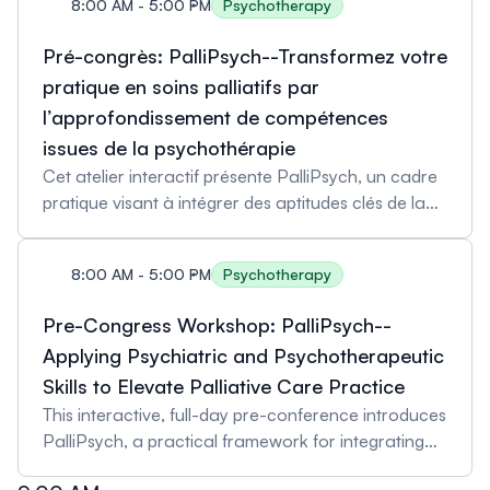
8:00 AM - 5:00 PM
Psychotherapy
Pré-congrès: PalliPsych--Transformez votre
pratique en soins palliatifs par
l’approfondissement de compétences
issues de la psychothérapie
Cet atelier interactif présente PalliPsych, un cadre
pratique visant à intégrer des aptitudes clés de la
psychiatrie et de la psychothérapie en soins
palliatifs. À travers un enseignement basé sur des
8:00 AM - 5:00 PM
Psychotherapy
situations cliniques, des exercices appliqués et des
discussions animées, les participants renforceront
Pre-Congress Workshop: PalliPsych--
leurs compétences en évaluation et en prise en
Applying Psychiatric and Psychotherapeutic
charge fondée sur les données probantes d’un
Skills to Elevate Palliative Care Practice
éventail de troubles psychologiques pertinents à
leur pratique. Les participants sont invités à
This interactive, full-day pre-conference introduces
réfléchir à un cas clinique complexe auquel ils ont
PalliPsych, a practical framework for integrating
été confrontés; un de ceux-ci sera utilisé dans
psychiatric and psychotherapeutic insights into