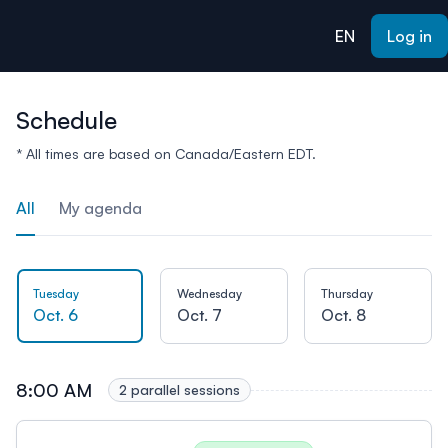
ain content
EN
Log in
Schedule
* All times are based on Canada/Eastern EDT.
All
My agenda
Tuesday
Wednesday
Thursday
Oct. 6
Oct. 7
Oct. 8
8:00 AM
2 parallel sessions