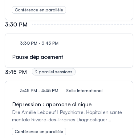
fébrile de moins de 60 jours de vie en fonction de
Conférence en parallèle
ses marqueurs inflammatoires et en utilisant les
données probantes; Offrir un traitement adapté en
3:30 PM
fonction de l’âge et des résultats du bilan; Gérer
l’incertitude quand un nourrisson a eu un bilan
partiel.
3:30 PM - 3:45 PM
Pause déplacement
3:45 PM
2 parallel sessions
3:45 PM - 4:45 PM
Salle International
Dépression : approche clinique
Dre Amélie Leboeuf | Psychiatre, Hôpital en santé
mentale Rivière-des-Prairies Diagnostiquer
l’adolescent(e) atteint(e) de dépression et élaborer
Conférence en parallèle
un diagnostic différentiel; Recommander un