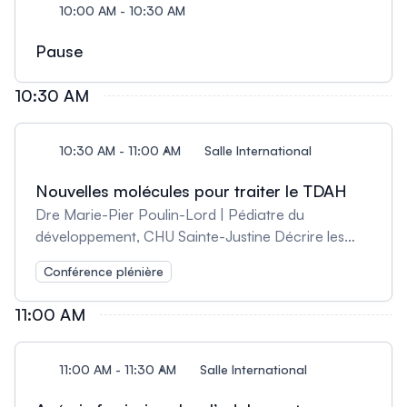
10:00 AM - 10:30 AM
Pause
10:30 AM
10:30 AM - 11:00 AM
Salle International
Nouvelles molécules pour traiter le TDAH
Dre Marie-Pier Poulin-Lord | Pédiatre du
développement, CHU Sainte-Justine Décrire les
propriétés des nouvelles molécules disponibles pour
Conférence plénière
traiter le TDAH; Identifier l’enfant qui bénéficierait le
plus de ces nouvelles molécules; Prescrire et titrer
11:00 AM
ces médicaments en fonction des symptômes du
patient ou de la patiente.
11:00 AM - 11:30 AM
Salle International