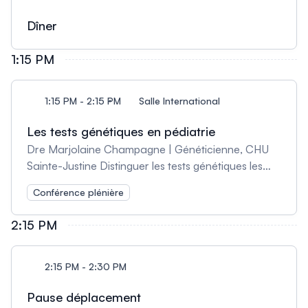
Dîner
1:15 PM
1:15 PM - 2:15 PM
Salle International
Les tests génétiques en pédiatrie
Dre Marjolaine Champagne | Généticienne, CHU
Sainte-Justine Distinguer les tests génétiques les
plus couramment utilisés en pédiatrie, incluant leurs
Conférence plénière
indications cliniques et leurs limites; Identifier les
situations où un test génétique peut être prescrit
2:15 PM
par la pédiatrie et celles nécessitant une référence
en génétique médicale; Obtenir un consentement
éclairé pour la réalisation d’un test génétique en
2:15 PM - 2:30 PM
contexte pédiatrique; Interpréter les principaux
Pause déplacement
types de résultats des tests génétiques et leurs