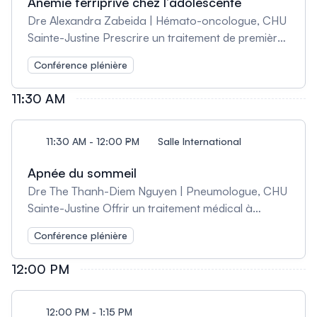
Anémie ferriprive chez l’adolescente
Dre Alexandra Zabeida | Hémato-oncologue, CHU
Sainte-Justine Prescrire un traitement de première
intention à l’adolescente qui présente une anémie
Conférence plénière
ferriprive; Décrire les avantages et les
désavantages des nouvelles formulations de fer
11:30 AM
disponibles (incluant le fer IV) et les indications de
traitement; Prescrire un traitement avec ces
nouvelles formulations, lorsque cliniquement
11:30 AM - 12:00 PM
Salle International
indiqué.
Apnée du sommeil
Dre The Thanh-Diem Nguyen | Pneumologue, CHU
Sainte-Justine Offrir un traitement médical à
l’enfant qui présente des symptômes d’apnée du
Conférence plénière
sommeil; Utiliser judicieusement les investigations
disponibles, selon la symptomatologie; Identifier
12:00 PM
l’enfant qui doit être référé en ORL ou en
pneumologie pour une prise en charge
additionnelle.
12:00 PM - 1:15 PM