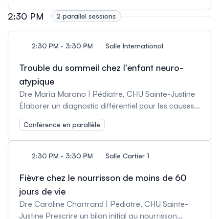
implications (incluant les VUS et les découvertes
2:30 PM
fortuites).
2 parallel sessions
2:30 PM - 3:30 PM
Salle International
Trouble du sommeil chez l’enfant neuro-
atypique
Dre Maria Marano | Pédiatre, CHU Sainte-Justine
Élaborer un diagnostic différentiel pour les causes
médicales de trouble du sommeil chez l’enfant
Conférence en parallèle
neuro-atypique; Proposer des stratégies
béhaviorales de gestion de l’hygiène de sommeil;
Identifier l’enfant qui bénéficierait d’un traitement
2:30 PM - 3:30 PM
Salle Cartier 1
médical et prescrire ce traitement lorsque
cliniquement indiqué.
Fièvre chez le nourrisson de moins de 60
jours de vie
Dre Caroline Chartrand | Pédiatre, CHU Sainte-
Justine Prescrire un bilan initial au nourrisson