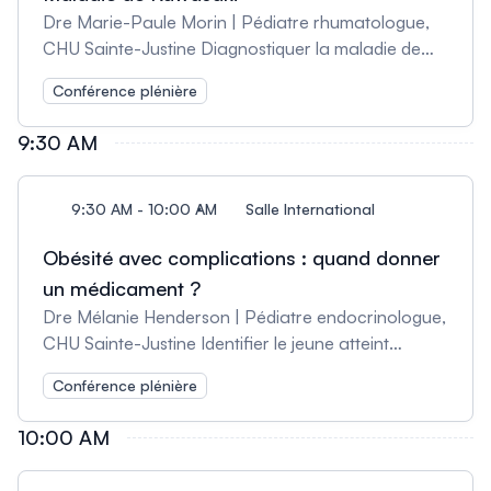
Dre Marie-Paule Morin | Pédiatre rhumatologue,
CHU Sainte-Justine Diagnostiquer la maladie de
Kawasaki en se basant sur les recommandations
Conférence plénière
les plus récentes; Prescrire un traitement de 1re
ligne à l’enfant atteint de la maladie de Kawasaki;
9:30 AM
Recommander un traitement à l’enfant qui ne
répond pas au traitement initial.
9:30 AM - 10:00 AM
Salle International
Obésité avec complications : quand donner
un médicament ?
Dre Mélanie Henderson | Pédiatre endocrinologue,
CHU Sainte-Justine Identifier le jeune atteint
d’obésité qui pourrait bénéficier d’un traitement
Conférence plénière
médicamenteux (agoniste GLP1, metformine);
Décrire les risques et les bénéfices attendus du
10:00 AM
traitement dans cette population; Surveiller les
effets secondaires potentiels de ces médicaments.