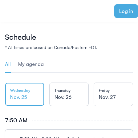
ain content
Log in
Schedule
* All times are based on Canada/Eastern EDT.
All
My agenda
Wednesday
Thursday
Friday
Nov. 25
Nov. 26
Nov. 27
7:50 AM