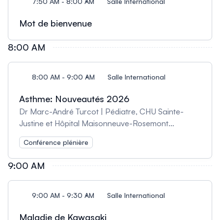
7:50 AM - 8:00 AM
Salle International
Mot de bienvenue
8:00 AM
8:00 AM - 9:00 AM
Salle International
Asthme: Nouveautés 2026
Dr Marc-André Turcot | Pédiatre, CHU Sainte-
Justine et Hôpital Maisonneuve-Rosemont
Prescrire un traitement à l’enfant asthmatique qui
Conférence plénière
ne répond pas au traitement de 1re ligne standard;
Utiliser à bon escient les combinaisons de
9:00 AM
corticostéroïdes et de ß2 agonistes à longue action
inhalés; Recommander un traitement avec les
nouvelles molécules disponibles lorsque
9:00 AM - 9:30 AM
Salle International
cliniquement indiqué.
Maladie de Kawasaki