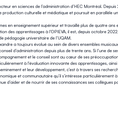
cteur en sciences de l’administration d’HEC Montréal. Depuis 
production culturelle et médiatique et poursuit en parallèle 
es en enseignement supérieur et travaillé plus de quatre ans e
ion des apprentissages à l’OPIEVA, il est, depuis octobre 2022,
de pédagogie universitaire de l’UQAM.
xandre a toujours évolué au sein de divers ensembles musicaux
seil d’administration depuis plus de trente ans. Si l’une de ses
ompagnement et le conseil sont au cœur de ses préoccupations,
rticulièrement à l'évaluation innovante des apprentissages, ai
heminement et leur développement, c’est à travers ses recherc
nomique et communautaire qu’il s’intéresse particulièrement à
inue d’aider et de nourrir de ses connaissances ses collègues p