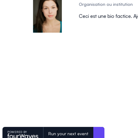
Organisation ou institution
Ceci est une bio factice. A
POWERED BY
Run your next event