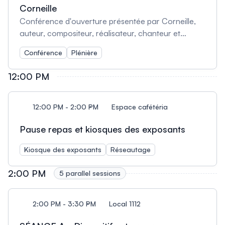
Corneille
Conférence d'ouverture présentée par Corneille,
auteur, compositeur, réalisateur, chanteur et
conférencier professionnel qui marque autant
Conférence
Plénière
l'Europe que le Québec. La conférence mettra en
lumière la résilience nécessaire pour aborder les
12:00 PM
transitions qui marquent toutes les étapes de la vie.
12:00 PM - 2:00 PM
Espace cafétéria
Pause repas et kiosques des exposants
Kiosque des exposants
Réseautage
2:00 PM
5 parallel sessions
2:00 PM - 3:30 PM
Local 1112