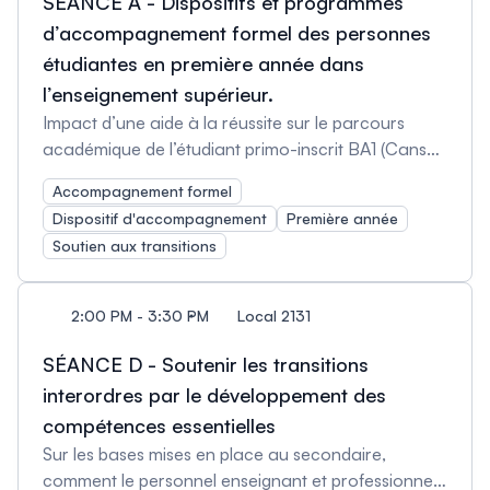
SÉANCE A - Dispositifs et programmes
d’accompagnement formel des personnes
étudiantes en première année dans
l’enseignement supérieur.
Impact d’une aide à la réussite sur le parcours
académique de l’étudiant primo-inscrit BA1 (Cansu
Altepe, étudiante au doctorat, Université Libre de
Accompagnement formel
Bruxelles, Belgique) Processus d’accompagnement
Dispositif d'accompagnement
Première année
institutionnel avec les facultés et écoles afin de
Soutien aux transitions
favoriser la réussite de la première année
universitaire (Chantal Pharand, Professeure
titulaire, Vice rectrice aux affaires étudiantes et à la
2:00 PM - 3:30 PM
Local 2131
réussite, Université de Montréal, Canada) Faire
d’un objet pédagogique un dispositif central de la
SÉANCE D - Soutenir les transitions
stratégie d’accompagnement à la réussite
interordres par le développement des
étudiante, le cas du Passeport étudiant (Hugo
compétences essentielles
Crovello, chef de service Data Pilotage Offre de
Sur les bases mises en place au secondaire,
Formation, Université Côte d’Azur, France et Marie-
comment le personnel enseignant et professionnel