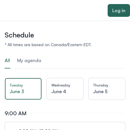
ain content
Log in
Schedule
* All times are based on Canada/Eastern EDT.
All
My agenda
Tuesday
Wednesday
Thursday
June 3
June 4
June 5
9:00 AM