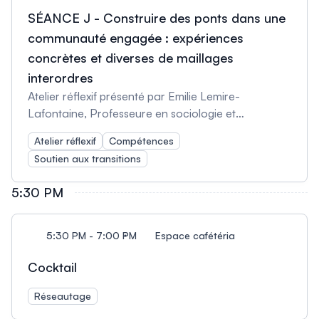
Friendly'', Université de Toulouse, France)
sociales (Carine Nassif-Gouin, doctorante en
SÉANCE J - Construire des ponts dans une
sciences de l'éducation, UQAM et Conseillère
communauté engagée : expériences
pédagogique - Développement de formations,
concrètes et diverses de maillages
Cégep de Vieux Montréal, Canada) La transition
interordres
vers les études collégiales : quels liens avec le
Atelier réflexif présenté par Emilie Lemire-
climat scolaire au secondaire ? (Amélie Groleau,
Lafontaine, Professeure en sociologie et
professionnelle de recherche, Direction des
chercheure PAREA, Cégep Marie-Victorin,
enquêtes et des indicateurs sociaux, Institut de la
Atelier réflexif
Compétences
Canada.
statistique du Québec, Canada)
Soutien aux transitions
5:30 PM
5:30 PM - 7:00 PM
Espace cafétéria
Cocktail
Réseautage