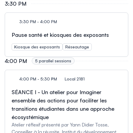
Référente réussite étudiante en premier cycle,
3:30 PM
Université de Limoges, France et Caroline Ringard,
responsable de l'Observatoire de la réussite,
Université de Limoges, France)
3:30 PM - 4:00 PM
Pause santé et kiosques des exposants
Kiosque des exposants
Réseautage
4:00 PM
5 parallel sessions
4:00 PM - 5:30 PM
Local 2181
SÉANCE I - Un atelier pour Imaginer
ensemble des actions pour faciliter les
transitions étudiantes dans une approche
écosystémique
Atelier réflexif présenté par Yann Didier Tosse,
Conseiller à la réussite, Institut du développement