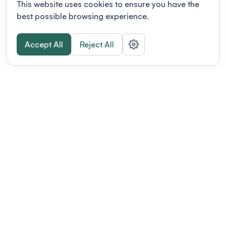
This website uses cookies to ensure you have the
best possible browsing experience.
Accept All
Reject All
POWERED BY
Organizing a conference? Try the
modern platform built for
academics.