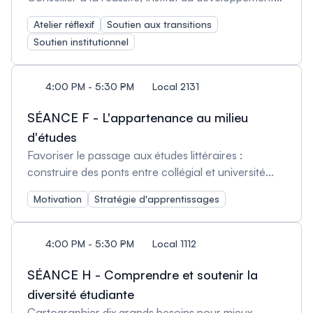
et de l'innovation pédagogique, Université de
Atelier réflexif
Soutien aux transitions
Strasbourg, France et Stéphanie Nolot, Chargée
Soutien institutionnel
de mission Réussite Étudiante, Institut du
développement et de l'innovation pédagogique,
Université de Strasbourg, France)
4:00 PM - 5:30 PM
Local 2131
SÉANCE F - L'appartenance au milieu
d'études
Favoriser le passage aux études littéraires :
construire des ponts entre collégial et université
(Marie-Pier Bourret-Lafleur, professeure,
Motivation
Stratégie d'apprentissages
département des lettres, Collège Maisonneuve,
Canada et Eang-Nay Theam, professeure,
département de lettres, Collège Maisonneuve,
4:00 PM - 5:30 PM
Local 1112
Canada) Bienvenue à la vie d’érudition (Welcome
to Scholarly Life): créer en sentiment
SÉANCE H - Comprendre et soutenir la
d’appartenance au programme d’étude (Vincent
diversité étudiante
Corbo, Ph.D. Professeur Associé, Université du Sud
Cartographier dix grands besoins pour mieux