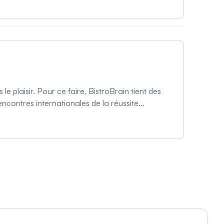
le plaisir. Pour ce faire, BistroBrain tient des
ncontres internationales de la réussite
suivies de périodes de questions du public.
 autre part, de stimuler la curiosité scientifique