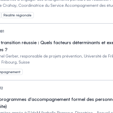
elle Crahay, Coordinatrice du Service Accompagnement des étu
tation, Haute École Léonard de Vinci, Belgique) Transitions et parcours scolaires en région. L
Réalité régionale
re Doray, Professeur émérite, département de sociologie, UQA
technologie, Canada)
181
ransition réussie : Quels facteurs déterminants et ex
es ?
chel Gerber, responsable de projets prévention, Université de 
e Fribourg, Suisse
compagnement
12
t programmes d'accompagnement formel des personne
ite)
ère année à l'UdeM (Isabelle Brasseur, Directrice - Accueil e