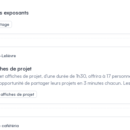
es exposants
tage
-Lelièvre
ches de projet
t affiches de projet, d'une durée de 1h30, offrira à 17 personne
'opportunité de partager leurs projets en 3 minutes chacun. Le
ascinant de projets innovants.
 affiches de projet
 cafétéria