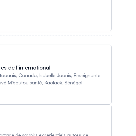
s de l’international
taouais, Canada, Isabelle Joanis, Enseignante
rivé M'boutou santé, Kaolack, Sénégal
rtage de savoirs expérientiels autour de