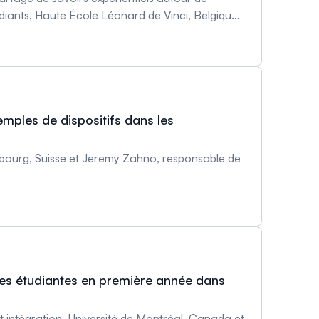
diants, Haute École Léonard de Vinci, Belgique
a
M, Chercheur au Centre interuniversitaire de
emples de dispositifs dans les
Fribourg, Suisse et Jeremy Zahno, responsable de
s étudiantes en première année dans
t intégration, Université de Montréal, Canada et