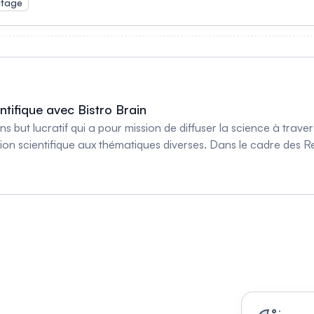
tage
ntifique avec Bistro Brain
 but lucratif qui a pour mission de diffuser la science à travers 
ion scientifique aux thématiques diverses. Dans le cadre des Re
'au plus de 12 minutes seront données par des universitaires et 
’une part de faire rayonner la recherche universitaire et, d’une
rée aura lieu à la Ninkasi, au 811 rue Saint-Jean, à Québec.