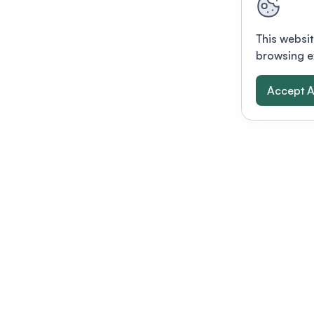
This websit
browsing e
Accept A
Modernizing conferences for leading orga
dern platform