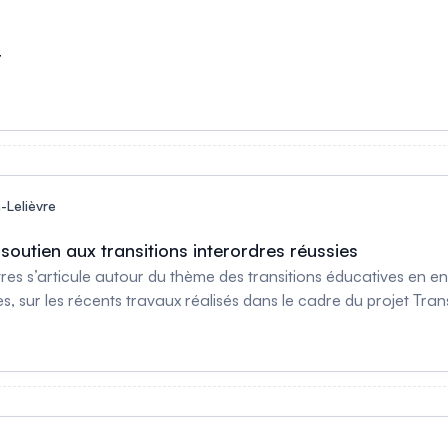
r
-Lelièvre
soutien aux transitions interordres réussies
 s’articule autour du thème des transitions éducatives en ens
, sur les récents travaux réalisés dans le cadre du projet Trans
ont le modèle théorique sera présenté lors de l’événement.