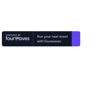
POWERED BY
Run your next event
with Fourwaves
POWERED BY
Organizing a conference? Try the mo
built for academics.