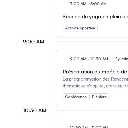
7:00 AM - 8:00 AM
Séance de yoga en plein ai
Activité sportive
9:00 AM
9:00 AM - 10:30 AM
Sylvain
Présentation du mod`èle de 
La programmation des Rencontres
thématique s’appuie, entre autres
défi interordres (TrRéussies), d
Conférence
Plénière
10:30 AM
10:30 AM - 11:00 AM