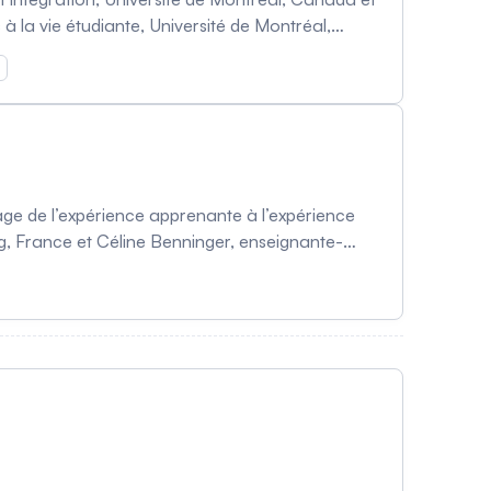
 la vie étudiante, Université de Montréal,
da, Marco Gaudreault, Chercheur principale
nnatrice du Chantier sur les transitions
A- coordinateur PASM, Service
age de l’expérience apprenante à l’expérience
rg, France et Céline Benninger, enseignante-
langues, linguistique et traduction, Université
 de l'Université Laval, Canada) L'employabilité
ne étude participative (Karine Sauvé, Ph. D.,