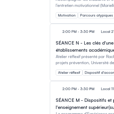
l’entretien motivationnel (Mari
et Bénédicte Schrobiltgen, Conseillère en orien
Motivation
Parcours atypiques
situation dans Lanaudière (Pier
recherche sur la science et la 
2:00 PM - 3:30 PM
Local 2
SÉANCE N - Les clés d'une t
établissements académiqu
Atelier réflexif présenté par Ra
projets prévention, Université d
Atelier réflexif
Dispositif d'ac
2:00 PM - 3:30 PM
Local 11
SÉANCE M - Dispositifs e
l'enseignement supérieur(su
Le programme d'Expérience premi