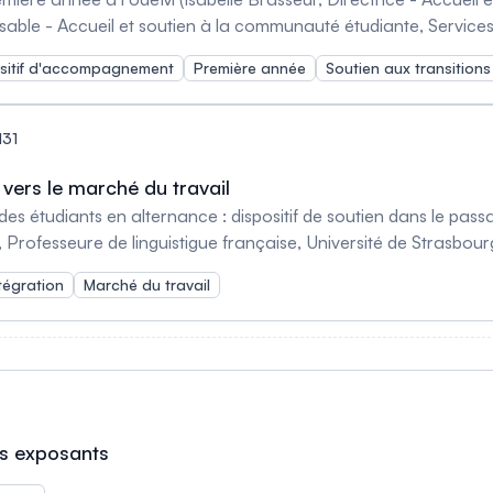
ble - Accueil et soutien à la communauté étudiante, Services à
sitif d'accompagnement
Première année
Soutien aux transitions
 de recherche en éducation (CRRE), Cégep de Jonquière, Cana
 Cégep de Jonquière, Canada et Marie-Claude Gautier, Coordo
rieur, Canada) Première année sur mesure (PASM), un dispositif d'aide à la réussite
131
année du supérieur, basé sur les prérequis (Nicolas Maira, SA
sages, Université Libre de Bruxelles, Belgique)
vers le marché du travail
s étudiants en alternance : dispositif de soutien dans le pass
 Professeure de linguistigue française, Université de Strasbou
hé du travail : initiatives et accompagnement
tégration
Marché du travail
da Wong, Auxiliaire d'enseignement de 2e cycle, Département de 
Conseiller en emploi au Service de développement professionnel
égration communautaire par l’éducation coopérative (ICEC) : u
 Innovation sociale, Collège La Cité, Canada)
es exposants