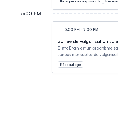
Kiosque des exposants
Réseau
5:00 PM
5:00 PM - 7:00 PM
Soirée de vulgarisation scie
BistroBrain est un organisme sans
soirées mensuelles de vulgarisat
étudiante, quatre présentation d
Réseautage
Cette soirée sciences permettra d
des personnes présentes. La soi