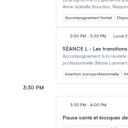
Anne-Isabelle Bourdon, Responsa
Canada) Tremplin vers ton programme (Suzie Tardif, Ph. D. Éducation, Chercheure principale ECOBES-Recherche et transfert, Chercheure
Accompagnement formel
Dispo
associée, Consortium régional
ÉCOBES-Recherche et transfert,
interordres du Pôle sur les transitions en enseignement supé
2:00 PM - 3:30 PM
Local 2
pour les étudiants de première 
d'accompagnement aux apprentis
SÉANCE L - Les transitions 
Accompagnement à la réussite de
professionnelle (Marie Lammert,
chercheure, Université de Strasbourg, France) Transition entre les cycles supérieurs et le marc
Insertion socioprofesionnelle
In
des étudiantes et étudiants (Lin
Laval, Canada et Jean Poirier, 
3:30 PM
des diplômés du programme d’Int
Coordonnatrice de recherche en
3:30 PM - 4:00 PM
Pause santé et kiosques d