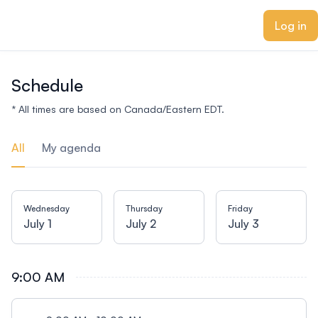
ain content
Log in
Schedule
* All times are based on Canada/Eastern EDT.
All
My agenda
Wednesday
Thursday
Friday
July 1
July 2
July 3
9:00 AM