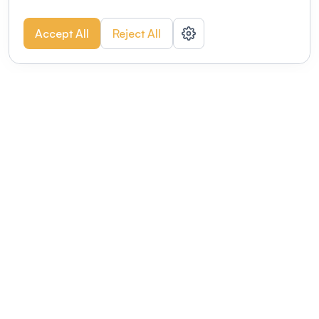
Accept All
Reject All
POWERED BY
Organizing a conference? Try the
modern platform built for
academics.
Learn more