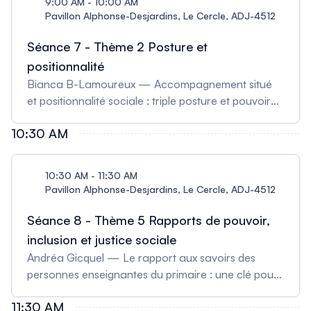
9:00 AM - 10:00 AM
Pavillon Alphonse-Desjardins, Le Cercle, ADJ-4512
Séance 7 - Thème 2 Posture et
positionnalité
Bianca B-Lamoureux — Accompagnement situé
et positionnalité sociale : triple posture et pouvoir
d’agir en recherche-développement José-Luis
10:30 AM
Wolfs et Rachel Solomon Tsehaye — Neutralité ?
Engagement ? Acceptions, enjeux et défis pour la
recherche et l'enseignement
10:30 AM - 11:30 AM
Pavillon Alphonse-Desjardins, Le Cercle, ADJ-4512
Séance 8 - Thème 5 Rapports de pouvoir,
inclusion et justice sociale
Andréa Gicquel — Le rapport aux savoirs des
personnes enseignantes du primaire : une clé pour
saisir leurs relations aux réalités et perspectives
11:30 AM
autochtones dans un contexte de réconciliation