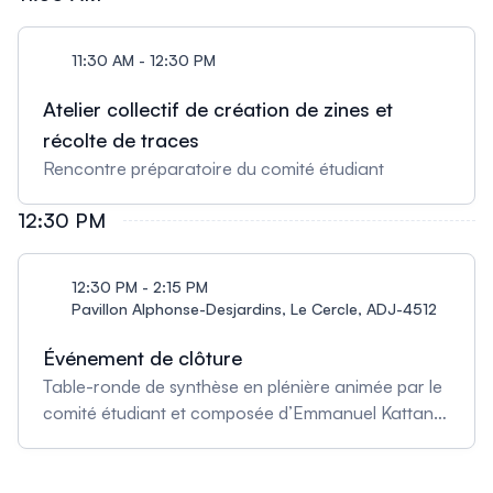
Nordin Lazreg, Nadège Bikie Bi Nguema et Saïma
Calvé — La métaphorisation de la décolonisation.
11:30 AM - 12:30 PM
Retour réflexif sur les possibilités et les limites d’une
recherche-action participative sur la
Atelier collectif de création de zines et
décolonisation de l’enseignement en milieu collégial
récolte de traces
Rencontre préparatoire du comité étudiant
12:30 PM
12:30 PM - 2:15 PM
Pavillon Alphonse-Desjardins, Le Cercle, ADJ-4512
Événement de clôture
Table-ronde de synthèse en plénière animée par le
comité étudiant et composée d’Emmanuel Kattan
et de personnes représentantes des comités
scientifiques du RIED, puis dîner de clôture