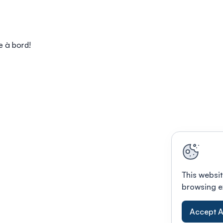
e à bord!
This websit
browsing e
Accept A