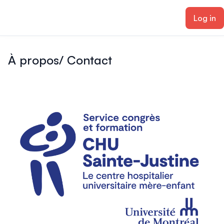
ain content
Log in
À propos/ Contact