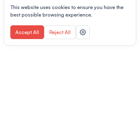
This website uses cookies to ensure you have the
best possible browsing experience.
Accept All
Reject All
POWERED BY
Organizing a conference? Try the
modern platform built for
academics.