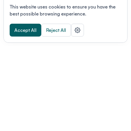
This website uses cookies to ensure you have the
best possible browsing experience.
Accept All
Reject All
POWERED BY
Organizing a conference? Try the
modern platform built for
academics.