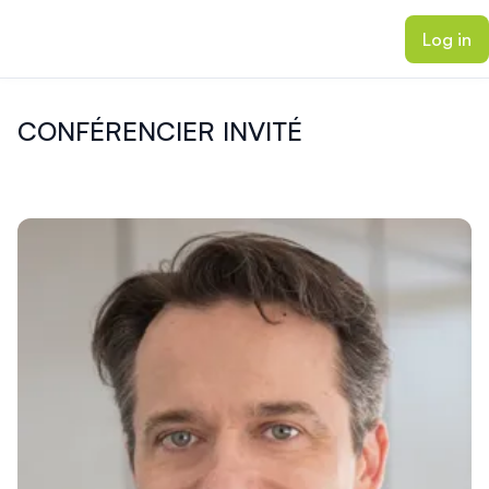
ain content
Log in
CONFÉRENCIER INVITÉ