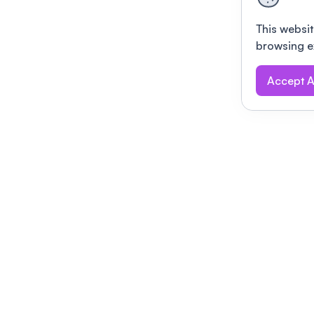
This websit
browsing e
Accept A
Modernizing conferences for leading orga
dern platform