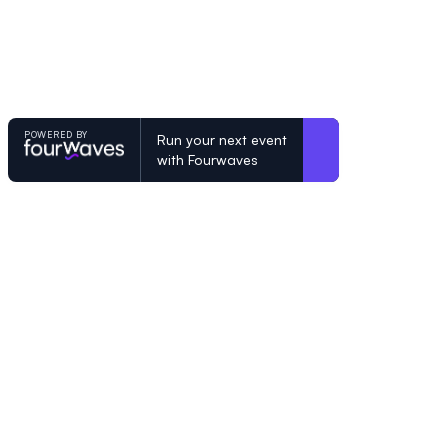
POWERED BY
Run your next event
with Fourwaves
POWERED BY
Organizing a conference? Try the mo
built for academics.