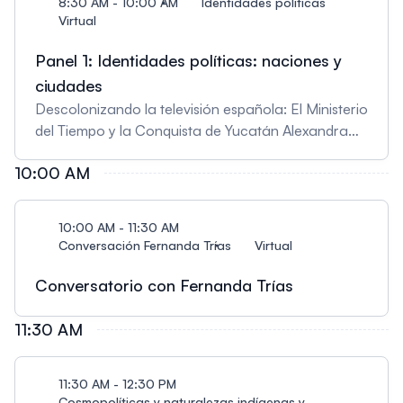
8:30 AM - 10:00 AM
Identidades políticas
Virtual
Panel 1: Identidades políticas: naciones y
ciudades
Descolonizando la televisión española: El Ministerio
del Tiempo y la Conquista de Yucatán Alexandra
Mira Alonso, Georgetown University Imágenes
10:00 AM
audiovisuales del futuro en España a partir de las
crisis sociopolíticas del presente Débora Madrid,
Universidad de La Laguna La Ciudad del Trabajo
10:00 AM - 11:30 AM
en el Capitalismo Neoliberal Lorena Estrada
Conversación Fernanda Trías
Virtual
Quiroga, Universidad Autónoma de Nuevo León
Conversatorio con Fernanda Trías
11:30 AM
11:30 AM - 12:30 PM
Cosmopolíticas y naturalezas indígenas y