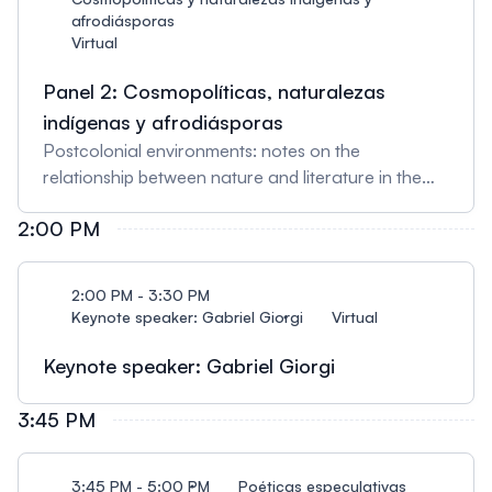
afrodiásporas
Virtual
Panel 2: Cosmopolíticas, naturalezas
indígenas y afrodiásporas
Postcolonial environments: notes on the
relationship between nature and literature in the
work of João Paulo Borges Coelho Gabriela
2:00 PM
Beduschi Zanfelice, Departamento de Teoria e
História Literária do Instituto de Estudos da
Linguagem da Universidade Estadual de Campinas
2:00 PM - 3:30 PM
(DTL/IEL/UNICAMP) Sonhar o porvir: o sonho
Keynote speaker: Gabriel Giorgi
Virtual
como cosmotécnica indígena Lucas Timoteo De
Oliveira, Universidade de São Paulo (USP) O
Keynote speaker: Gabriel Giorgi
reflorestamento de Kalunga Grande: Drexciya e
sua potência imagina-criativa Lucas Lins,
3:45 PM
PPGArtes-UFC Tradução Ogum: mitologia iorubá
na construção de uma teoria da tradução
3:45 PM - 5:00 PM
Poéticas especulativas