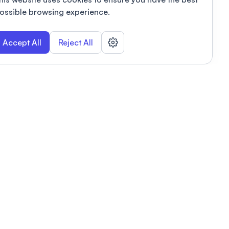
ossible browsing experience.
Accept All
Reject All
POWERED BY
Organizing a conference? Try the
modern platform built for
academics.
Learn more