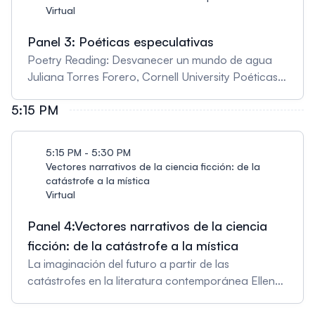
afrodiaspórica Karen de Andrade, Universidade
Virtual
Estadual de Campinas
Panel 3: Poéticas especulativas
Poetry Reading: Desvanecer un mundo de agua
Juliana Torres Forero, Cornell University Poéticas
especulativas en Latinoamérica: sujetos en crisis,
5:15 PM
ecología y otros futuros posibles desde los Sures
Rosa Berbel, Universidad de Granada El futuro es
el origen: aproximaciones a una poesía salvaje
5:15 PM - 5:30 PM
Paula Andrea Altafulla Dorado Estructuralismo
Vectores narrativos de la ciencia ficción: de la
chamánico: de la “antropología especulativa” a la
catástrofe a la mística
poesía perspectivista David Iruela Toro, University
Virtual
of Illinois Chicago
Panel 4:Vectores narrativos de la ciencia
ficción: de la catástrofe a la mística
La imaginación del futuro a partir de las
catástrofes en la literatura contemporánea Ellen
Maria Martins de Vasconcellos, Universidade de
Sao Paulo (USP) Brasil El punto origen de la