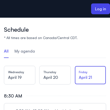
ain content
Log in
Schedule
* All times are based on Canada/Central CDT.
All
My agenda
Wednesday
Thursday
Friday
April 19
April 20
April 21
8:30 AM