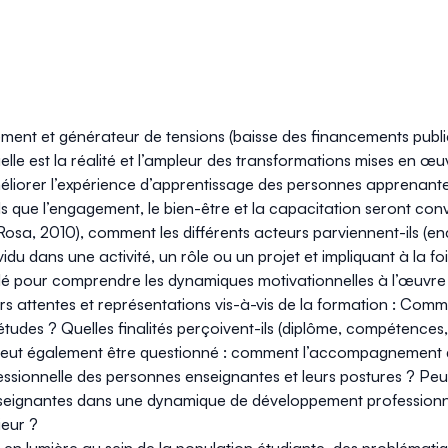
t et générateur de tensions (baisse des financements publics
Quelle est la réalité et l’ampleur des transformations mises e
liorer l’expérience d’apprentissage des personnes apprenant
s que l’engagement, le bien-être et la capacitation seront con
Rosa, 2010), comment les différents acteurs parviennent-ils (e
idu dans une activité, un rôle ou un projet et impliquant à la f
 pour comprendre les dynamiques motivationnelles à l’œuvre d
eurs attentes et représentations vis-à-vis de la formation : Co
 études ? Quelles finalités perçoivent-ils (diplôme, compétences
peut également être questionné : comment l’accompagnement de
ssionnelle des personnes enseignantes et leurs postures ? Peu
eignantes dans une dynamique de développement professionnel
ieur ?