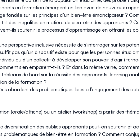
mis en lumière au sein de la population étudiante, des problémat
renants en formation émergent en lien avec de nouveaux rappo
 fondée sur les principes d’un bien-être émancipateur ? Com
ste-t-il des inégalités en matière de bien-être des apprenants ? 
t-ils soutenir le processus d’apprentissage en offrant les cond
ne perspective inclusive nécessite de s’interroger sur les poten
 ne suffit pas qu’un dispositif existe pour que les personnes étudi
ndividu ou d’un collectif à développer son pouvoir d’agir (Fer
e ? Comment s’en emparent-t-ils ? Et dans la même veine, commen
, tableaux de bord sur la réussite des apprenants,
learning anal
tion de la formation ?
ées abordent des problématiques liées à l’engagement des acte
n (orale/affiche) ou un atelier (
workshop
) à partir des théma
diversification des publics apprenants peut-on soutenir et a
es problématiques de bien-être en formation ? Comment conj