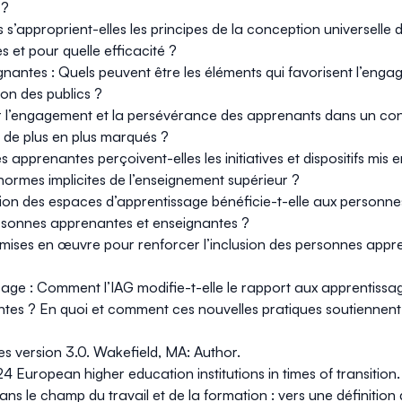
 ?
’approprient-elles les principes de la conception universelle 
s et pour quelle efficacité ?
gnantes
: Quels peuvent être les éléments qui favorisent l’en
ion des publics ?
l’engagement et la persévérance des apprenants dans un contex
t de plus en plus marqués ?
apprenantes perçoivent-elles les initiatives et dispositifs mis 
normes implicites de l’enseignement supérieur ?
ion des espaces d’apprentissage bénéficie-t-elle aux personnes
rsonnes apprenantes et enseignantes ?
ont mises en œuvre pour renforcer l’inclusion des personnes a
ssage
: Comment l’IAG modifie-t-elle le rapport aux apprentissag
tes ? En quoi et comment ces nouvelles pratiques soutiennent-
es version 3.0
. Wakefield, MA: Author.
4 European higher education institutions in times of transition
dans le champ du travail et de la formation : vers une définiti