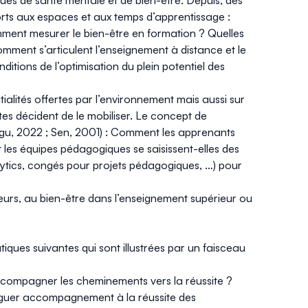
iques de santé mentale et de
bien-être
. Depuis, des
rts aux espaces et aux temps d’apprentissage :
ment mesurer le bien-être en formation ? Quelles
Comment s’articulent l’enseignement à distance et le
itions de l’optimisation du plein potentiel des
tialités offertes par l’environnement mais aussi sur
antes décident de le mobiliser. Le concept de
nagu, 2022 ; Sen, 2001) : Comment les apprenants
t les équipes pédagogiques se saisissent-elles des
ytics
, congés pour projets pédagogiques, …) pour
urs, au bien-être dans l’enseignement supérieur ou
tiques suivantes qui sont illustrées par un faisceau
ccompagner les cheminements vers la réussite ?
uguer accompagnement à la réussite des