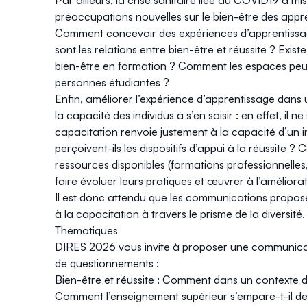
Par ailleurs, la crise sanitaire liée au COVID19 a 
préoccupations nouvelles sur le bien-être des app
Comment concevoir des expériences d’apprentissage
sont les relations entre bien-être et réussite ? Exi
bien-être en formation ? Comment les espaces peuven
personnes étudiantes ?
Enfin, améliorer l’expérience d’apprentissage dans u
la capacité des individus à s’en saisir : en effet, il
capacitation
renvoie justement à la capacité d’un i
perçoivent-ils les dispositifs d’appui à la réussit
ressources disponibles (formations professionnelles
faire évoluer leurs pratiques et œuvrer à l’améliora
Il est donc attendu que les communications propos
à la capacitation à travers le prisme de la diversité.
Thématiques
DIRES 2026 vous invite à proposer une communicatio
de questionnements :
Bien-être et réussite
: Comment dans un contexte de 
Comment l’enseignement supérieur s’empare-t-il d