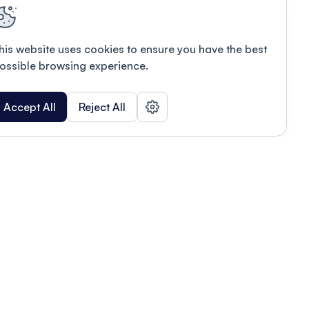
his website uses cookies to ensure you have the best
ossible browsing experience.
Accept All
Reject All
POWERED BY
Organizing a conference? Try the
modern platform built for
academics.