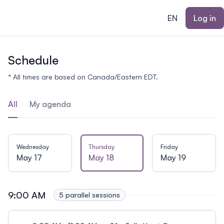
ain content
EN
Log in
Schedule
* All times are based on Canada/Eastern EDT.
All
My agenda
Wednesday
Thursday
Friday
May 17
May 18
May 19
9:00 AM
5 parallel sessions