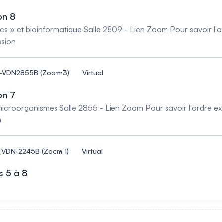
on 8
 » et bioinformatique Salle 2809 - Lien Zoom Pour savoir l'ord
ssion
3-VDN2855B (Zoom 3)
Virtual
on 7
croorganismes Salle 2855 - Lien Zoom Pour savoir l'ordre exac
n
1_VDN-2245B (Zoom 1)
Virtual
s 5 à 8