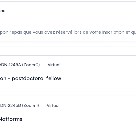
eau
on repas que vous avez réservé lors de votre inscription et qui
_VDN-1245A (Zoom 2)
Virtual
on - postdoctoral fellow
_VDN-2245B (Zoom 1)
Virtual
 platforms