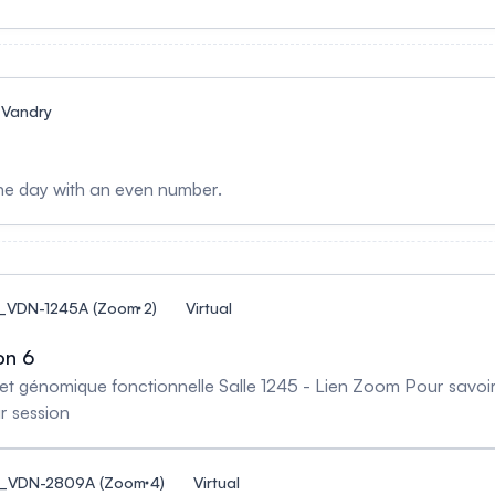
 Vandry
the day with an even number.
2_VDN-1245A (Zoom 2)
Virtual
on 6
t génomique fonctionnelle Salle 1245 - Lien Zoom Pour savoir l
ar session
4_VDN-2809A (Zoom 4)
Virtual