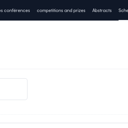
es conférences
competitions and prizes
Abstracts
Sche