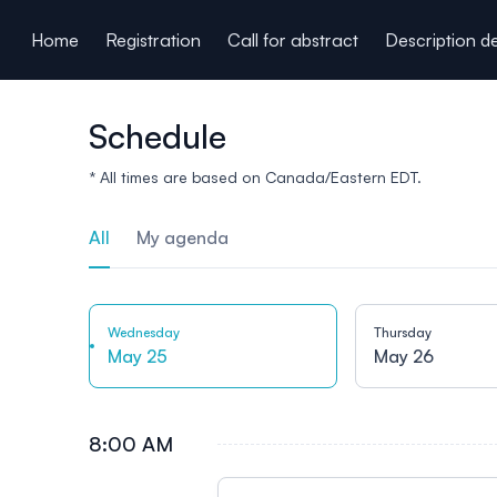
ain content
Home
Registration
Call for abstract
Description d
Schedule
* All times are based on Canada/Eastern EDT.
All
My agenda
Wednesday
Thursday
May 25
May 26
8:00 AM