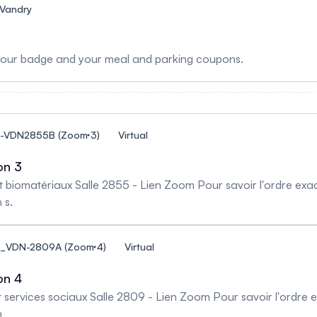
 Vandry
 your badge and your meal and parking coupons.
 3-VDN2855B (Zoom 3)
Virtual
on 3
ct des présentations, consulter la liste des
 s.
 4_VDN-2809A (Zoom 4)
Virtual
on 4
services sociaux Salle 2809 - Lien Zoom Pour savoir l'ordre ex
n