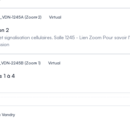
2_VDN-1245A (Zoom 2)
Virtual
on 2
m Pour savoir l'ordre exact des présentations, consulter la liste
ssion
1_VDN-2245B (Zoom 1)
Virtual
s 1 à 4
u Vandry