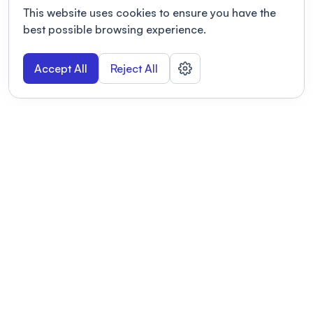
This website uses cookies to ensure you have the
best possible browsing experience.
Accept All
Reject All
POWERED BY
Organizing a conference? Try the
modern platform built for
academics.
Learn more
Modernizing conferences for leading organizations