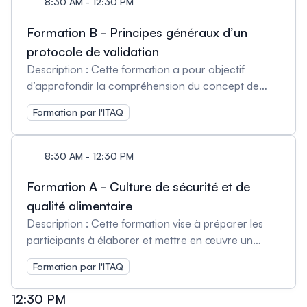
8:30 AM - 12:30 PM
Formation B - Principes généraux d’un
protocole de validation
Description : Cette formation a pour objectif
d’approfondir la compréhension du concept de
validation en précisant sa définition et en identifiant
Formation par l'ITAQ
les divers usages et objectifs qui lui sont associés.
Clientèle : Personnel technique et professionnel du
secteur de la transformation alimentaire,
8:30 AM - 12:30 PM
souhaitant approfondir ses connaissances sur le
processus de validation et impliqué dans la gestion
Formation A - Culture de sécurité et de
de ces processus. Formateur : Simon Véronneau
qualité alimentaire
est un professionnel accompli avec plus de 20
Description : Cette formation vise à préparer les
années d’expérience dans divers secteurs de
participants à élaborer et mettre en œuvre un
l’industrie agroalimentaire : gestion de systèmes,
programme de culture de sécurité et qualité
qualité, analyses de laboratoire, recherche et
Formation par l'ITAQ
alimentaire au sein d'une entreprise, en s’appuyant
développement de produits, optimisation des
sur les exigences des référentiels reconnus par le
12:30 PM
procédés et gestion d’équipes de production et de
GFSI. Clientèle : Directeurs d'entreprise, personnel