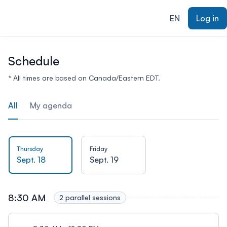
ain content
EN
Log in
Schedule
* All times are based on Canada/Eastern EDT.
All
My agenda
Thursday
Friday
Sept. 18
Sept. 19
8:30 AM
2 parallel sessions