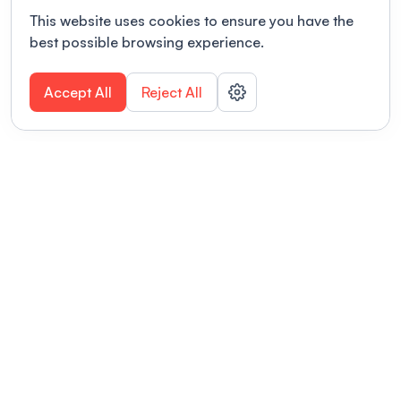
This website uses cookies to ensure you have the
best possible browsing experience.
Accept All
Reject All
POWERED BY
Organizing a conference? Try the
modern platform built for
academics.